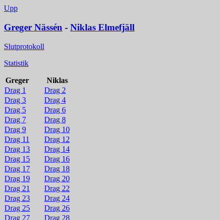
Upp
Greger Nässén
-
Niklas Elmefjäll
Slutprotokoll
Statistik
Greger
Niklas
Drag 1
Drag 2
Drag 3
Drag 4
Drag 5
Drag 6
Drag 7
Drag 8
Drag 9
Drag 10
Drag 11
Drag 12
Drag 13
Drag 14
Drag 15
Drag 16
Drag 17
Drag 18
Drag 19
Drag 20
Drag 21
Drag 22
Drag 23
Drag 24
Drag 25
Drag 26
Drag 27
Drag 28