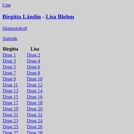
Upp
Birgitta Ländin
-
Lisa Blohm
Slutprotokoll
Statistik
Birgitta
Lisa
Drag 1
Drag 2
Drag 3
Drag 4
Drag 5
Drag 6
Drag 7
Drag 8
Drag 9
Drag 10
Drag 11
Drag 12
Drag 13
Drag 14
Drag 15
Drag 16
Drag 17
Drag 18
Drag 19
Drag 20
Drag 21
Drag 22
Drag 23
Drag 24
Drag 25
Drag 26
Drag 27
Drag 28