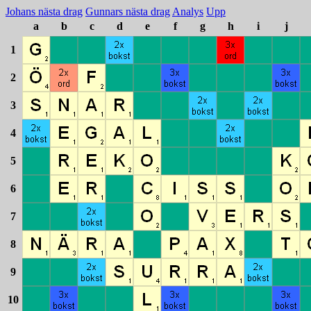
Johans nästa drag
Gunnars nästa drag
Analys
Upp
a
b
c
d
e
f
g
h
i
j
1
2
3
4
5
6
7
8
9
10