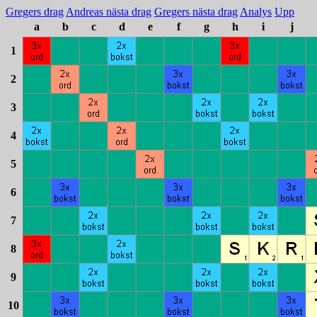
Gregers drag
Andreas nästa drag
Gregers nästa drag
Analys
Upp
a
b
c
d
e
f
g
h
i
j
1
2
3
4
5
6
7
8
9
10