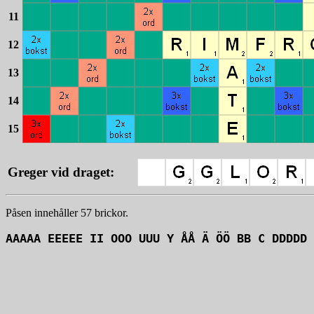
11
12
13
14
15
Greger vid draget:
Påsen innehåller 57 brickor.
AAAAA EEEEE II OOO UUU Y ÅÅ Ä ÖÖ BB C DDDDD 