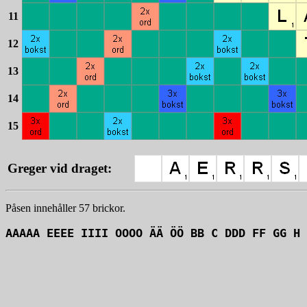
11
12
13
14
15
Greger vid draget:
Påsen innehåller 57 brickor.
AAAAA EEEE IIII OOOO ÄÄ ÖÖ BB C DDD FF GG H 