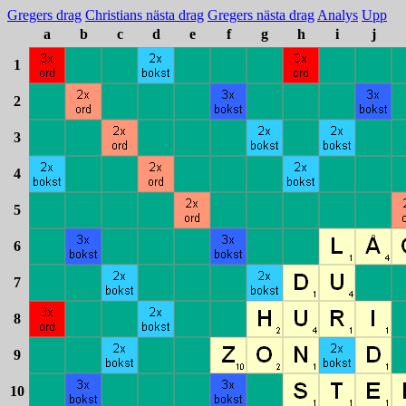
Gregers drag
Christians nästa drag
Gregers nästa drag
Analys
Upp
a
b
c
d
e
f
g
h
i
j
1
2
3
4
5
6
7
8
9
10