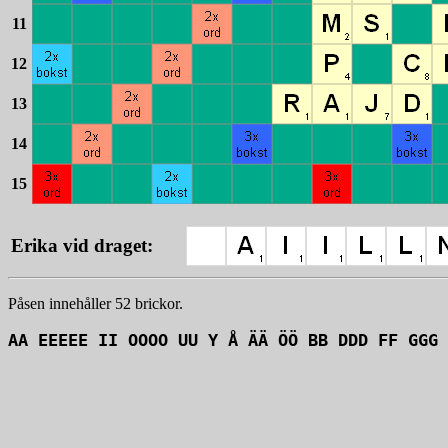
11
12
13
14
15
Erika vid draget:
Påsen innehåller 52 brickor.
AA EEEEE II OOOO UU Y Å ÄÄ ÖÖ BB DDD FF GGG 