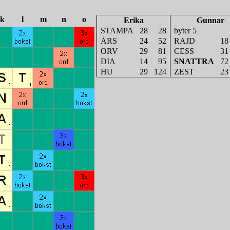
k
l
m
n
o
Erika
Gunnar
STAMPA
28
28
byter 5
ÅRS
24
52
RAJD
18
ORV
29
81
CESS
31
DIA
14
95
SNATTRA
72
HU
29
124
ZEST
23