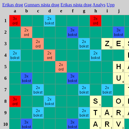
Erikas drag
Gunnars nästa drag
Erikas nästa drag
Analys
Upp
a
b
c
d
e
f
g
h
i
j
1
2
3
4
5
6
7
8
9
10