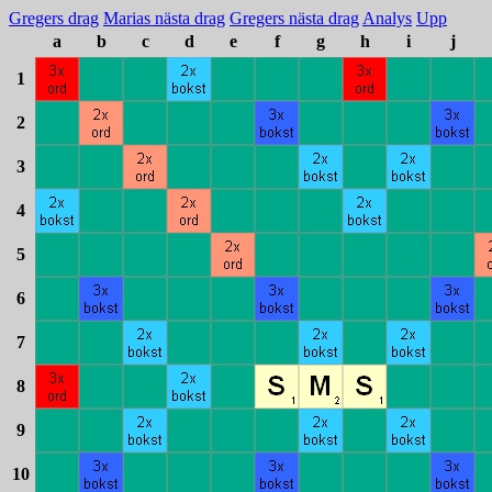
Gregers drag
Marias nästa drag
Gregers nästa drag
Analys
Upp
a
b
c
d
e
f
g
h
i
j
1
2
3
4
5
6
7
8
9
10