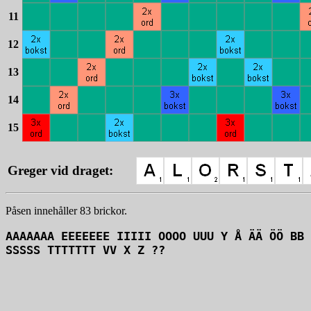
11
12
13
14
15
Greger vid draget:
Påsen innehåller 83 brickor.
AAAAAAA EEEEEEE IIIII OOOO UUU Y Å ÄÄ ÖÖ BB 
SSSSS TTTTTTT VV X Z ??