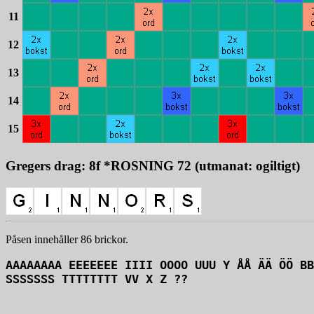
11
12
13
14
15
Gregers drag: 8f *ROSNING 72 (utmanat: ogiltigt)
Påsen innehåller 86 brickor.
AAAAAAAA EEEEEEE IIII OOOO UUU Y ÅÅ ÄÄ ÖÖ BB
SSSSSSS TTTTTTTT VV X Z ??