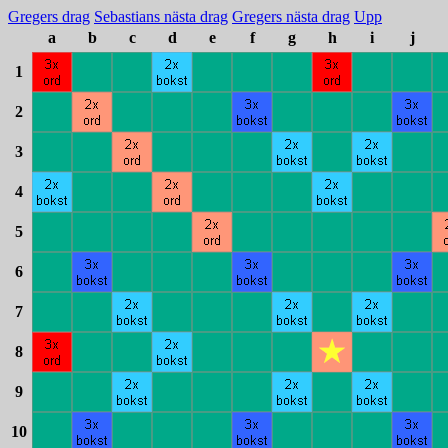
Gregers drag
Sebastians nästa drag
Gregers nästa drag
Upp
a
b
c
d
e
f
g
h
i
j
1
2
3
4
5
6
7
8
9
10