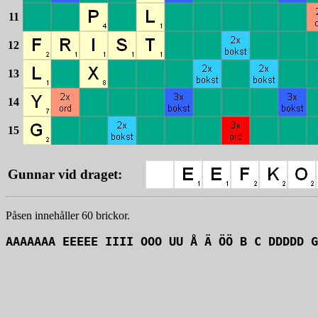
11
12
13
14
15
Gunnar vid draget:
Påsen innehåller 60 brickor.
AAAAAAA EEEEE IIII OOO UU Å Ä ÖÖ B C DDDDD G