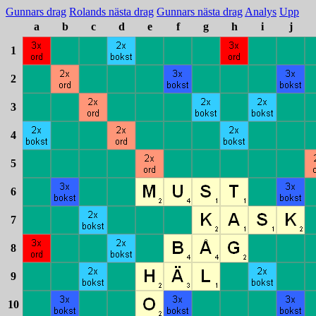
Gunnars drag
Rolands nästa drag
Gunnars nästa drag
Analys
Upp
a
b
c
d
e
f
g
h
i
j
1
2
3
4
5
6
7
8
9
10