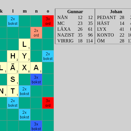
k
l
m
n
o
Gunnar
Johan
NÅN
12
12
PEDANT
28
MC
23
35
HÄST
14
LÄXA
26
61
LYX
41
NAZIST
35
96
KONTO
22
1
VIRRIG
18
114
ÖM
28
1