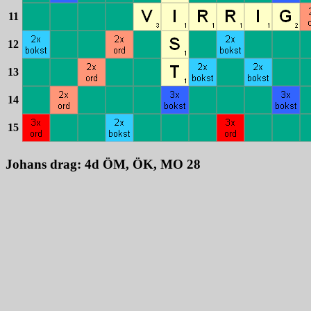
11
12
13
14
15
Johans drag: 4d ÖM, ÖK, MO 28