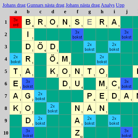
Johans drag
Gunnars nästa drag
Johans nästa drag
Analys
Upp
a
b
c
d
e
f
g
h
i
j
1
2
3
4
5
6
7
8
9
10