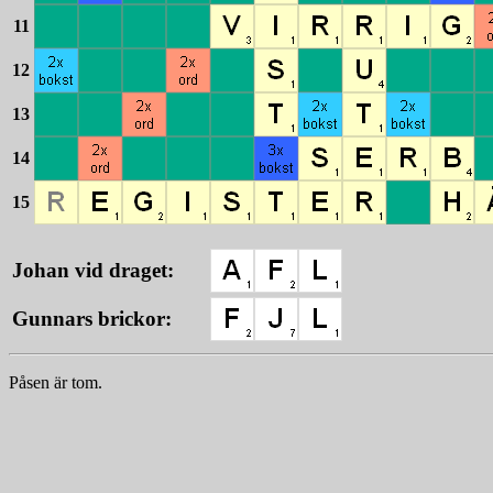
11
12
13
14
15
Johan vid draget:
Gunnars brickor:
Påsen är tom.