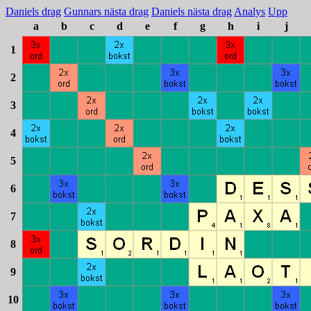
Daniels drag
Gunnars nästa drag
Daniels nästa drag
Analys
Upp
a
b
c
d
e
f
g
h
i
j
1
2
3
4
5
6
7
8
9
10