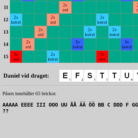
11
12
13
14
15
Daniel vid draget:
Påsen innehåller 65 brickor.
AAAAA EEEE III OOO UU ÅÅ ÄÄ ÖÖ BB C DDD F GG
??