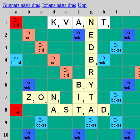
Gunnars nästa drag
Johans nästa drag
Upp
a
b
c
d
e
f
g
h
i
j
1
2
3
4
5
6
7
8
9
10