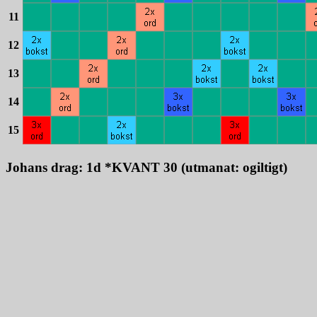
11
12
13
14
15
Johans drag: 1d *KVANT 30 (utmanat: ogiltigt)