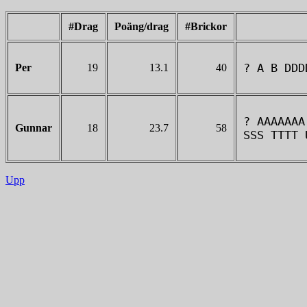
#Drag
Poäng/drag
#Brickor
? A B DDD
Per
19
13.1
40
? AAAAAAA
Gunnar
18
23.7
58
SSS TTTT 
Upp